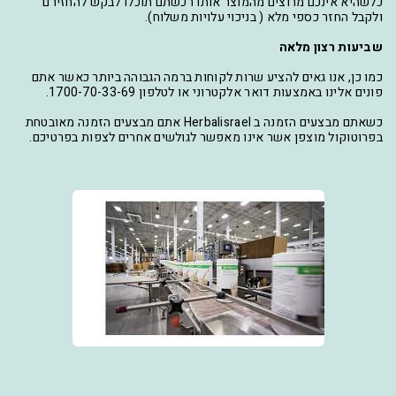
כלשהיא אינכם מרוצים מהמוצר אותו רכשתם תוכלו לבקש להחזירם
ולקבל החזר כספי מלא ( בניכוי עלויות משלוח).
שביעות רצון מלאה
כמו כן, אנו גאים להציע שרות לקוחות ברמה הגבוהה ביותר כאשר אתם
פונים אלינו באמצעות דואר אלקטרוני או לטלפון 1700-70-33-69.
כשאתם מבצעים הזמנה ב Herbalisrael אתם מבצעים הזמנה מאובטחת
בפרוטוקול מוצפן אשר אינו מאפשר לגולשים אחרים לצפות בפרטיכם.