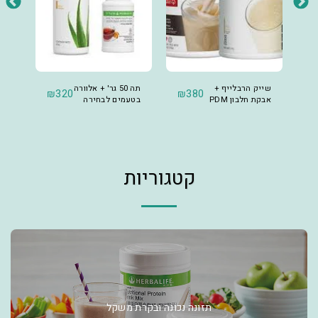
שייק הרבלייף +
תה 50 גר' + אלוורה
שיי
₪
320
₪
380
₪
אבקת חלבון PDM
בטעמים לבחירה
לבח
קטגוריות
תזונה נכונה ובקרת משקל