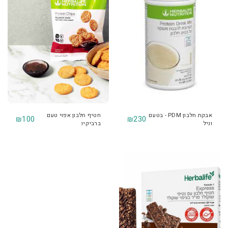
אבקת חלבון PDM - בטעם
חטיף חלבון אפוי טעם
₪
100
₪
230
וניל
ברביקיו