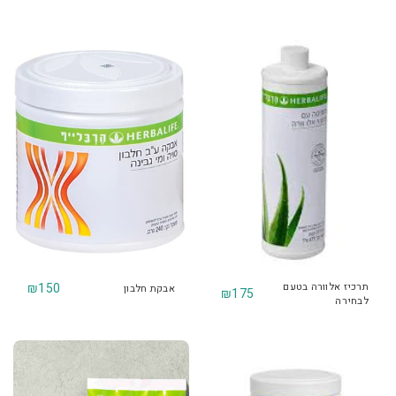
תרכיז אלוורה בטעם
150
₪
אבקת חלבון
₪
175
לבחירה