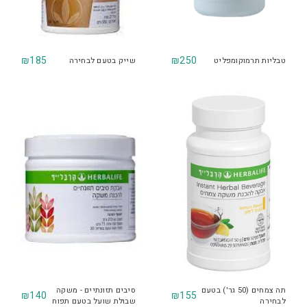
₪
185
₪
250
טבליות תרמוקומפליט
שייק בטעם לבחירה
תה צמחים (50 גר') בטעם
סיבים תזונתיים - משקה
₪
140
₪
155
לבחירה
שבולת שועל בטעם תפוח