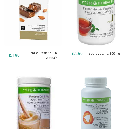
260
₪
חטיפי חלבון בטעם
תה 100 גר' בטעם טבעי
₪
180
לבחירה