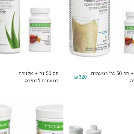
שייק + תה 50 גר' בטעמים
תה 50 גר' + אלוורה
0
₪
320
ה
בטעמים לבחירה