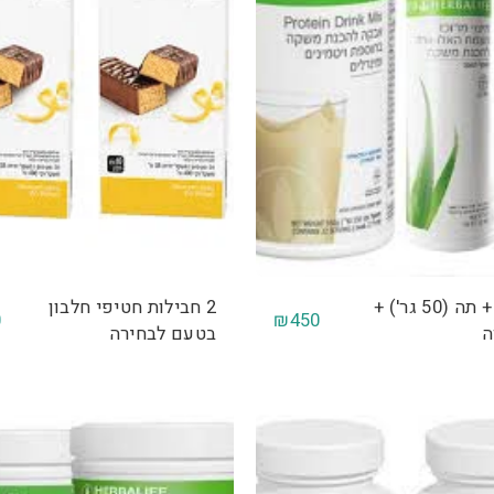
שייק + תה (50 גר') +
2 חבילות חטיפי חלבון
0
₪
450
ה
בטעם לבחירה