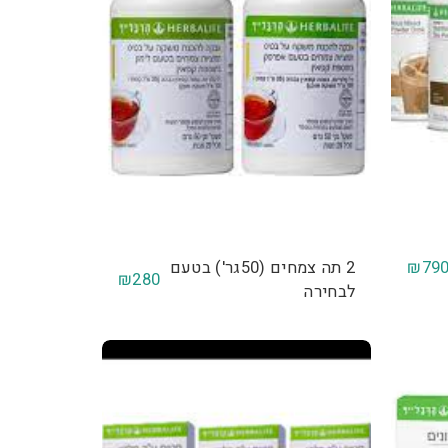
₪
79
2 תה צמחים (50גר') בטעם
₪
280
לבחירה