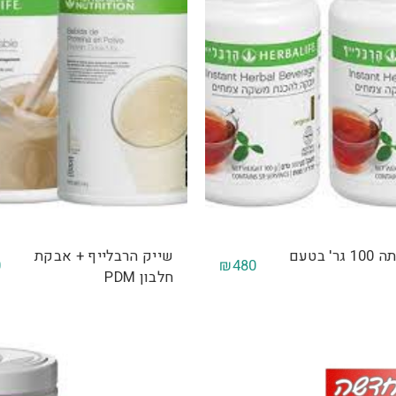
2 יח' תה 100 גר' בטעם
שייק הרבלייף + אבקת
0
₪
480
חלבון PDM