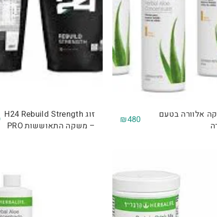
קה אלוורה בטעם
זוג H24 Rebuild Strength
9
₪
480
ה
– משקה התאוששות PRO
MAX אריזה חדשה