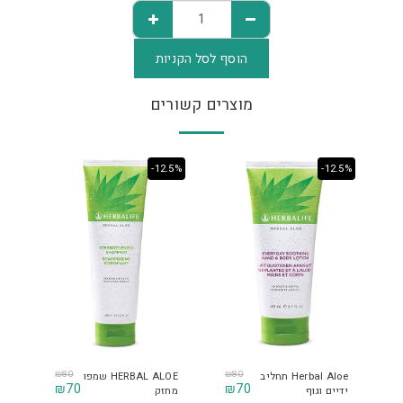
הוסף לסל הקניות
מוצרים קשורים
-12.5%
-12.5%
₪
80
₪
80
Herbal Aloe תחליב
HERBAL ALOE שמפו
₪
70
₪
70
ידיים וגוף
מחזק